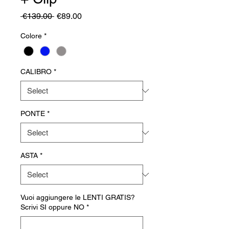
Regular
Sale
 €139.00 
€89.00
Price
Price
Colore
*
CALIBRO
*
PONTE
*
ASTA
*
Vuoi aggiungere le LENTI GRATIS?
Scrivi SI oppure NO
*