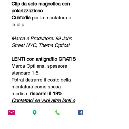
Clip da sole magnetica con
polarizzazione
Custodia
per la montatura e
la clip
Marca e Produttore: 99 John
Street NYC, Thema Optical
LENTI con antigraffio
GRATIS
Marca Optilens, spessore
standard 1.5
.
Potrai detrarre il costo della
montatura come spesa
medica,
risparmi il 19%
.
Contattaci
se v
uoi
altre lenti o
trattamenti, monofocali o
progressive,
SCONTATE FINO
AL 70%!
📧
andrea@andytailor.it