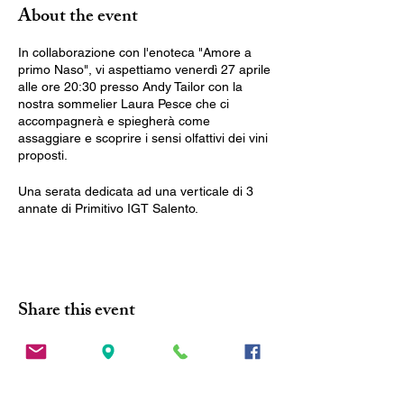
About the event
In collaborazione con l'enoteca "Amore a
primo Naso", vi aspettiamo venerdì 27 aprile
alle ore 20:30 presso Andy Tailor con la
nostra sommelier Laura Pesce che ci
accompagnerà e spiegherà come
assaggiare e scoprire i sensi olfattivi dei vini
proposti.
Una serata dedicata ad una verticale di 3
annate di Primitivo IGT Salento.
Vini pregiati:
Primitivo IGT Salento 2013
Primitivo IGT Salento 2014
Primitivo IGT Salento 2015
Share this event
I vini che degusteremo sono cantine
premiate e selezionate.
Costo partecipazione:
2 calici con stuzzichini 13,90€