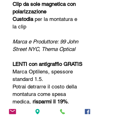
Clip da sole magnetica con
polarizzazione
Custodia
per la montatura e
la clip
Marca e Produttore: 99 John
Street NYC, Thema Optical
LENTI con antigraffio
GRATIS
Marca Optilens, spessore
standard 1.5
.
Potrai detrarre il costo della
montatura come spesa
medica,
risparmi il 19%
.
Contattaci
se v
uoi
altre lenti o
trattamenti, monofocali o
progressive,
SCONTATE FINO
AL 70%!
📧
andrea@andytailor.it