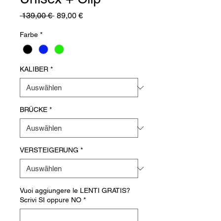
Standardpreis
Sale-
 139,00 € 
89,00 €
Preis
Farbe
*
KALIBER
*
BRÜCKE
*
VERSTEIGERUNG
*
Vuoi aggiungere le LENTI GRATIS?
Scrivi SI oppure NO
*