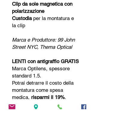
Clip da sole magnetica con
polarizzazione
Custodia
per la montatura e
la clip
Marca e Produttore: 99 John
Street NYC, Thema Optical
LENTI con antigraffio
GRATIS
Marca Optilens, spessore
standard 1.5
.
Potrai detrarre il costo della
montatura come spesa
medica,
risparmi il 19%
.
Contattaci
se v
uoi
altre lenti o
trattamenti, monofocali o
progressive,
SCONTATE FINO
AL 70%!
📧
andrea@andytailor.it