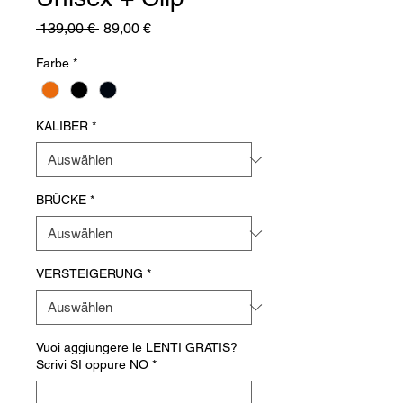
Standardpreis
Sale-
 139,00 € 
89,00 €
Preis
Farbe
*
KALIBER
*
BRÜCKE
*
VERSTEIGERUNG
*
Vuoi aggiungere le LENTI GRATIS?
Scrivi SI oppure NO
*