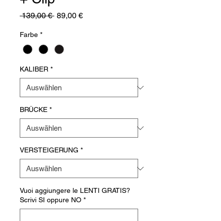
Standardpreis
Sale-
 139,00 € 
89,00 €
Preis
Farbe
*
KALIBER
*
BRÜCKE
*
VERSTEIGERUNG
*
Vuoi aggiungere le LENTI GRATIS?
Scrivi SI oppure NO
*