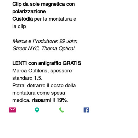
Clip da sole magnetica con
polarizzazione
Custodia
per la montatura e
la clip
Marca e Produttore: 99 John
Street NYC, Thema Optical
LENTI con antigraffio
GRATIS
Marca Optilens, spessore
standard 1.5
.
Potrai detrarre il costo della
montatura come spesa
medica,
risparmi il 19%
.
Contattaci
se v
uoi
altre lenti o
trattamenti, monofocali o
progressive,
SCONTATE FINO
AL 70%!
📧
andrea@andytailor.it