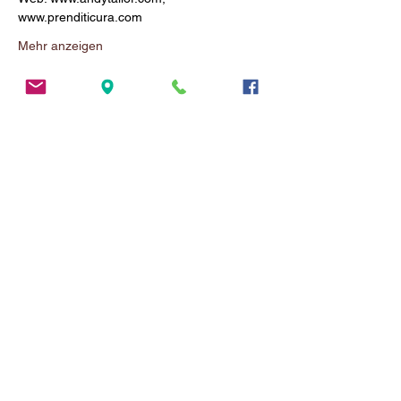
Mehr anzeigen
Diese Veranstaltung teilen
ADRESSE
Largo Garibaldi 6-8
41124 Modena
Tel.
059 978 0888
ÖFFNUNGSZEIT
MORGEN NACHMITTAG