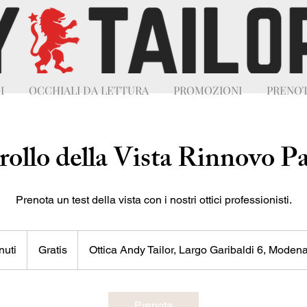
I
OCCHIALI DA LETTURA
PROMOZIONI
PRENOT
ollo della Vista Rinnovo P
Prenota un test della vista con i nostri ottici professionisti.
Gratis
nuti
3
Gratis
Ottica Andy Tailor, Largo Garibaldi 6, Moden
0
m
i
Prenota