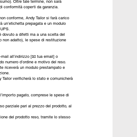
umo). Oltre tale termine, non sarà
i di conformità coperti da garanzia.
 non conforme, Andy Tailor si farà carico
verà un’etichetta prepagata e un modulo
o UPS.
è dovuto a difetti ma a una scelta del
o non adatto), le spese di restituzione
-mail all’indirizzo [📧 tua email] o
do numero d’ordine e motivo del reso.
iente riceverà un modulo prestampato e
zione.
dy Tailor verificherà lo stato e comunicherà
ll’importo pagato, comprese le spese di
so parziale pari al prezzo del prodotto, al
zione del prodotto reso, tramite lo stesso