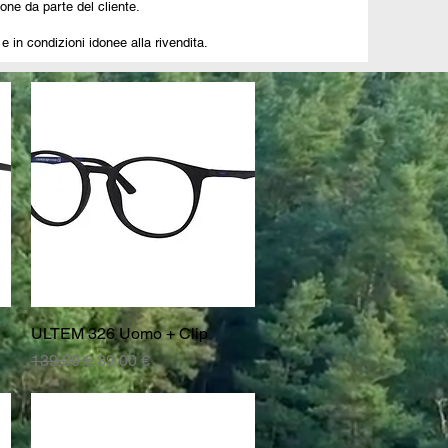
one da parte del cliente.
 e in condizioni idonee alla rivendita.
ULTEM 326 Uomo + Clip
Vista rapida
Prezzo regolare
Prezzo scontato
139,00 €
89,00 €