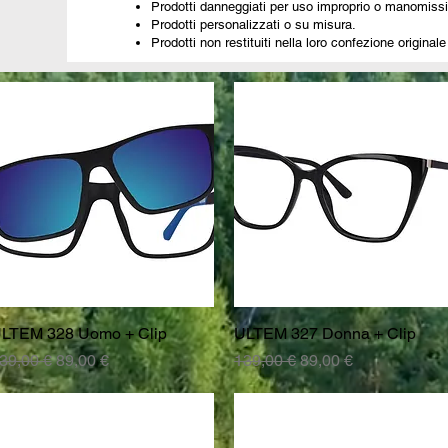
Prodotti danneggiati per uso improprio o manomissi
Prodotti personalizzati o su misura.
Prodotti non restituiti nella loro confezione originale
LTEM 328 Uomo + Clip
Vista rapida
ULTEM 327 Donna + Clip
Vista rapida
rezzo regolare
Prezzo scontato
Prezzo regolare
Prezzo scontato
39,00 €
89,00 €
139,00 €
89,00 €