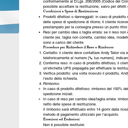
conformemente al D.Lgs. 206/2005 (Codice del Cons
possibile accettare la restituzione, salvo per difett
Condizioni e Spese di Restituzione
Prodotti difettosi o danneggiati: in caso di prodotto
delle spese di spedizione di ritorno. Il cliente rice
prestampato per la consegna presso un punto ritir
Resi per cambio idea o taglia errata: se il reso non 
cliente (es. taglia non corretta, cambio idea, modell
sono a carico del cliente.
Procedure per Richiedere il Reso o Rimborso
Contatto: il cliente deve contattare Andy Tailor via e
telefonicamente al numero [📞 tuo numero], indican
Conferma reso: in caso di prodotto difettoso, il cl
un’etichetta UPS prepagata per effettuare la restitu
Verifica prodotto: una volta ricevuto il prodotto, An
l’esito della richiesta.
Rimborso:
In caso di prodotto difettoso: rimborso del 100% de
spedizione iniziali.
In caso di reso per cambio idea/taglia errata: rimbor
netto delle spese di restituzione.
Il rimborso sarà effettuato entro 14 giorni dalla rice
metodo di pagamento utilizzato per l’acquisto.
Eccezioni ed Esclusioni
Non è possibile restituire: